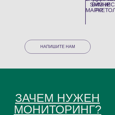
SMM И
БИЗНЕС
И
МАРКЕТО
PR
НАПИШИТЕ НАМ
ЗАЧЕМ НУЖЕН
МОНИТОРИНГ?